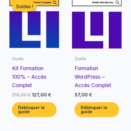
prix
prix
Soldes !
Soldes !
initial
actuel
était :
est :
218,00 €.
127,00 €.
Guide
Guide
Kit Formation
Formation
100% – Accès
WordPress –
Complet
Accès Complet
218,00
€
127,00
€
57,00
€
Débloquer le
Débloquer le
guide
guide